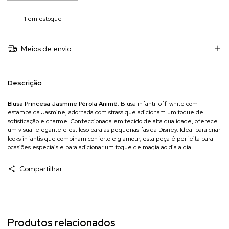
1
em estoque
Meios de envio
Descrição
Blusa Princesa Jasmine Pérola Animê
: Blusa infantil off-white com
estampa da Jasmine, adornada com strass que adicionam um toque de
sofisticação e charme. Confeccionada em tecido de alta qualidade, oferece
um visual elegante e estiloso para as pequenas fãs da Disney. Ideal para criar
looks infantis que combinam conforto e glamour, esta peça é perfeita para
ocasiões especiais e para adicionar um toque de magia ao dia a dia.
Compartilhar
Produtos relacionados