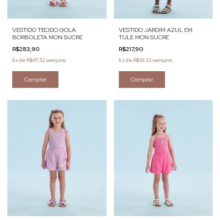
VESTIDO TECIDO GOLA
VESTIDO JARDIM AZUL EM
BORBOLETA MON SUCRE
TULE MON SUCRE
R$283,90
R$217,90
6
x
de
R$47,32
sem juros
6
x
de
R$36,32
sem juros
Comprar
Comprar