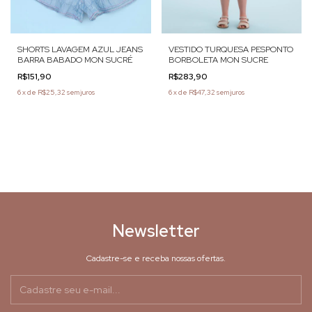
SHORTS LAVAGEM AZUL JEANS
VESTIDO TURQUESA PESPONTO
BARRA BABADO MON SUCRÉ
BORBOLETA MON SUCRE
R$151,90
R$283,90
6
x
de
R$25,32
sem juros
6
x
de
R$47,32
sem juros
Newsletter
Cadastre-se e receba nossas ofertas.