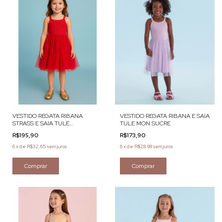
VESTIDO REGATA RIBANA
VESTIDO REGATA RIBANA E SAIA
STRASS E SAIA TULE
TULE MON SUCRE
VERMELHO MON SUCRÉ
R$195,90
R$173,90
6
x
de
R$32,65
sem juros
6
x
de
R$28,98
sem juros
Comprar
Comprar