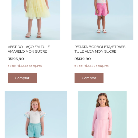
VESTIDO LAÇO EM TULE
REGATA BORBOLETA/STRASS
AMARELO MON SUCRE
TULE ALÇA MON SUCRE
R$195,90
R$139,90
6
x
de
R$32,65
sem juros
6
x
de
R$23,32
sem juros
Comprar
Comprar