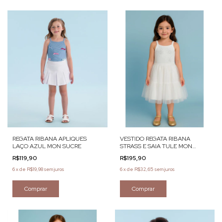
REGATA RIBANA APLIQUES
VESTIDO REGATA RIBANA
LAÇO AZUL MON SUCRE
STRASS E SAIA TULE MON
SUCRÉ
R$119,90
R$195,90
6
x
de
R$19,98
sem juros
6
x
de
R$32,65
sem juros
Comprar
Comprar