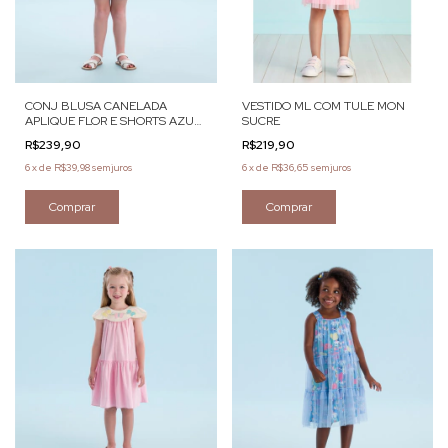
CONJ BLUSA CANELADA
VESTIDO ML COM TULE MON
APLIQUE FLOR E SHORTS AZUL
SUCRE
MON SUCRÉ
R$239,90
R$219,90
6
x
de
R$39,98
sem juros
6
x
de
R$36,65
sem juros
Comprar
Comprar