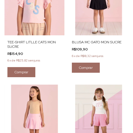
TEE-SHIRT LITLLE CATS MON
BLUSA MC GATO MON SUCRE
SUCRE
R$109,90
R$154,90
6
x
de
R$18,32
sem juros
6
x
de
R$25,82
sem juros
Comprar
Comprar