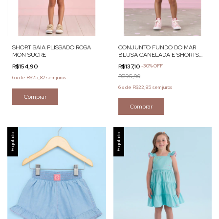
SHORT SAIA PLISSADO ROSA
CONJUNTO FUNDO DO MAR
MON SUCRE
BLUSA CANELADA E SHORTS
MON SUCRÉ
R$154,90
R$137,10
-
30
%
OFF
R$195,90
6
x
de
R$25,82
sem juros
6
x
de
R$22,85
sem juros
Comprar
Comprar
Esgotado
Esgotado