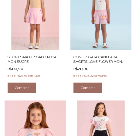
SHORT SAIA PLISSADO ROSA
CONJ REGATA CANELADA E
MON SUCRE
SHORTS LOVE FLOWER MON
SUCRE
R$173,90
R$217,90
6
x
de
R$28,98
sem juros
6
x
de
R$36,32
sem juros
Comprar
Comprar