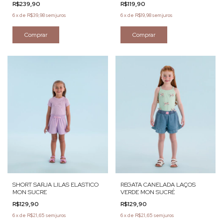
R$239,90
R$119,90
6
x
de
R$39,98
sem juros
6
x
de
R$19,98
sem juros
Comprar
Comprar
SHORT SARJA LILAS ELASTICO
REGATA CANELADA LAÇOS
MON SUCRE
VERDE MON SUCRÉ
R$129,90
R$129,90
6
x
de
R$21,65
sem juros
6
x
de
R$21,65
sem juros