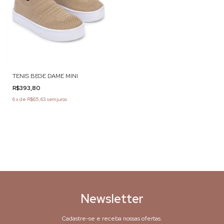
TENIS BEGE DAME MINI
R$393,80
6
x
de
R$65,63
sem juros
Newsletter
Cadastre-se e receba nossas ofertas.