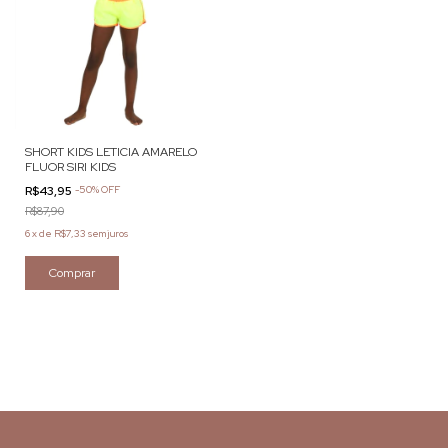
SHORT KIDS LETICIA AMARELO
FLUOR SIRI KIDS
R$43,95
-
50
%
OFF
R$87,90
6
x
de
R$7,33
sem juros
Comprar