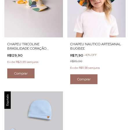
CHAPEU TRICOLINE
CHAPEU NAUTICO ARTESANAL
BRASILIDADE CORAÇÃO
BUGBEE
BUGBEE
R$129,90
R$71,90
-
40
%
OFF
R$119,90
6
x
de
R$21,65
sem juros
6
x
de
R$11,98
sem juros
Comprar
Comprar
Esgotado