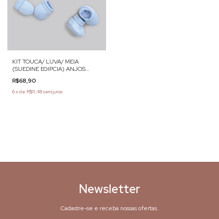
KIT TOUCA/ LUVA/ MEIA
(SUEDINE EGIPCIA) ANJOS
BABY
R$68,90
6
x
de
R$11,48
sem juros
Newsletter
Cadastre-se e receba nossas ofertas.