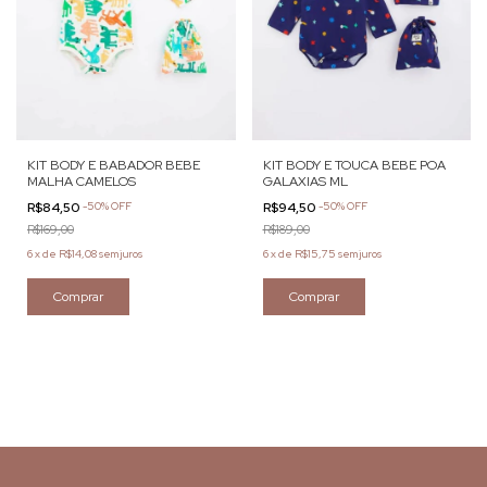
KIT BODY E BABADOR BEBE
KIT BODY E TOUCA BEBE POA
MALHA CAMELOS
GALAXIAS ML
R$84,50
-
50
%
OFF
R$94,50
-
50
%
OFF
R$169,00
R$189,00
6
x
de
R$14,08
sem juros
6
x
de
R$15,75
sem juros
Comprar
Comprar