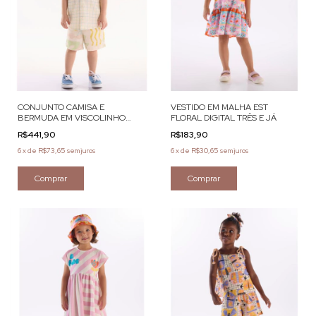
CONJUNTO CAMISA E
VESTIDO EM MALHA EST
BERMUDA EM VISCOLINHO
FLORAL DIGITAL TRÊS E JÁ
DIGITAL TRES E JA
R$441,90
R$183,90
6
x
de
R$73,65
sem juros
6
x
de
R$30,65
sem juros
Comprar
Comprar