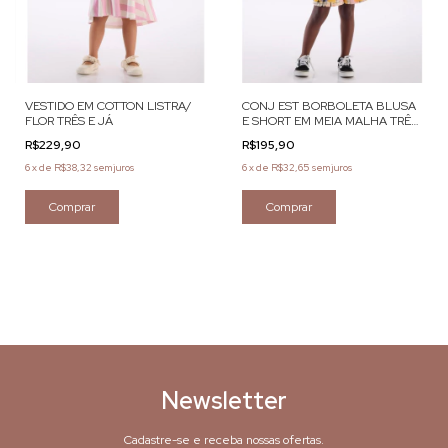
VESTIDO EM COTTON LISTRA/
CONJ EST BORBOLETA BLUSA
FLOR TRÊS E JÁ
E SHORT EM MEIA MALHA TRÊS
E JÁ
R$229,90
R$195,90
6
x
de
R$38,32
sem juros
6
x
de
R$32,65
sem juros
Comprar
Comprar
Newsletter
Cadastre-se e receba nossas ofertas.