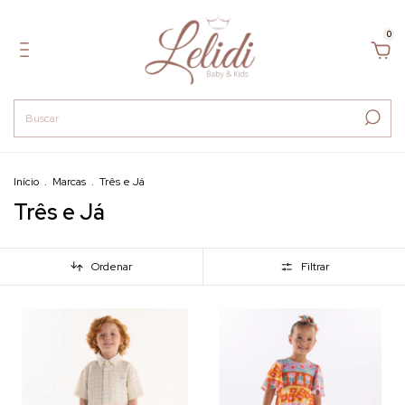
0
Início
.
Marcas
.
Três e Já
Três e Já
Ordenar
Filtrar