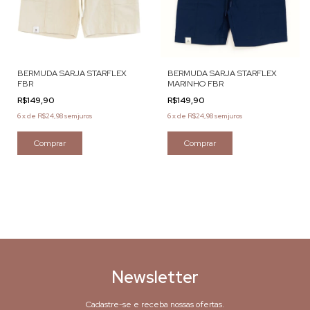
BERMUDA SARJA STARFLEX
BERMUDA SARJA STARFLEX
FBR
MARINHO FBR
R$149,90
R$149,90
6
x
de
R$24,98
sem juros
6
x
de
R$24,98
sem juros
Comprar
Comprar
Newsletter
Cadastre-se e receba nossas ofertas.