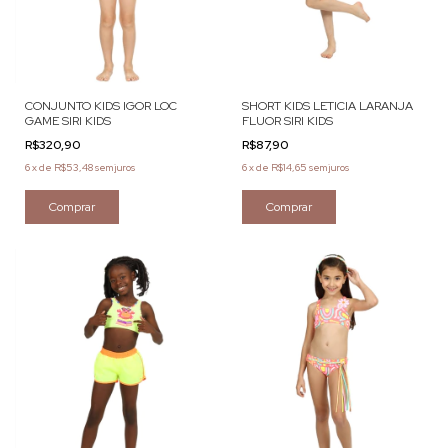
CONJUNTO KIDS IGOR LOC
SHORT KIDS LETICIA LARANJA
GAME SIRI KIDS
FLUOR SIRI KIDS
R$320,90
R$87,90
6
x
de
R$53,48
sem juros
6
x
de
R$14,65
sem juros
Comprar
Comprar