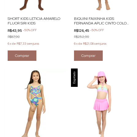
SHORT KIDS LETICIA AMARELO
BIQUINI FAIXINHA KIDS
FLUOR SIRI KIDS
FERNANDA APLIC CINTO COLOR
GARDEN SIRI KIDS
R$43,95
-
50
%
OFF
R$126,45
-
50
%
OFF
R$87,90
R$252,90
6
x
de
R$7,33
sem juros
6
x
de
R$21,08
sem juros
Comprar
Comprar
Esgotado