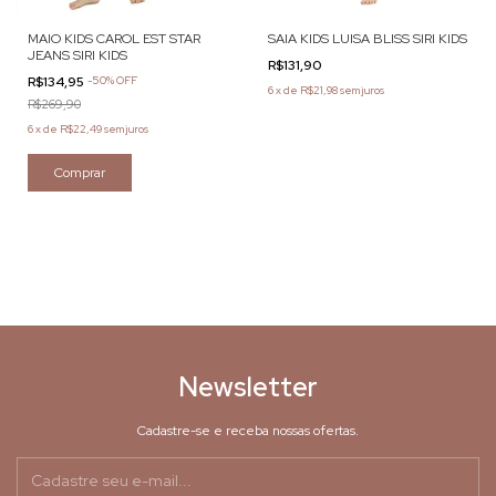
MAIO KIDS CAROL EST STAR
SAIA KIDS LUISA BLISS SIRI KIDS
JEANS SIRI KIDS
R$131,90
R$134,95
-
50
%
OFF
6
x
de
R$21,98
sem juros
R$269,90
6
x
de
R$22,49
sem juros
Comprar
Newsletter
Cadastre-se e receba nossas ofertas.