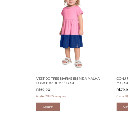
VESTIDO TRES MARIAS EM MEIA MALHA
CONJ 
ROSA E AZUL BEE LOOP
MICRO
R$69,90
R$79,
6
x
de
R$11,65
sem juros
6
x
de
R$
Comprar
Com