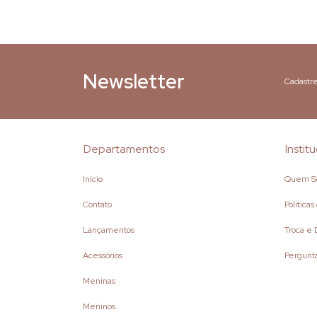
Newsletter
Cadastre
Departamentos
Instit
Início
Quem S
Contato
Política
Lançamentos
Troca e
Acessórios
Pergunt
Meninas
Meninos