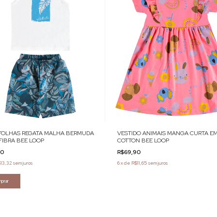
FOLHAS REGATA MALHA BERMUDA
VESTIDO ANIMAIS MANGA CURTA E
FIBRA BEE LOOP
COTTON BEE LOOP
90
R$69,90
13,32
sem juros
6
x
de
R$11,65
sem juros
prar