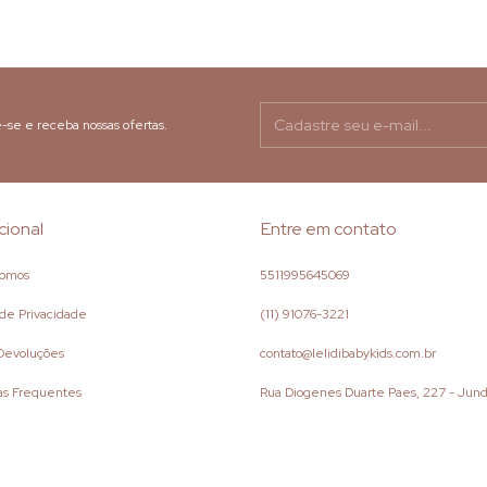
-se e receba nossas ofertas.
ucional
Entre em contato
omos
5511995645069
s de Privacidade
(11) 91076-3221
 Devoluções
contato@lelidibabykids.com.br
as Frequentes
Rua Diogenes Duarte Paes, 227 - Jund